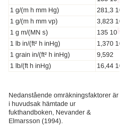
-
1 g/(m h mm Hg)
281,3 10
-
1 g/(m h mm vp)
3,823 10
-6
1 g m/(MN s)
135 10
-
1 lb in/(ft² h inHg)
1,370 10
1 grain in/(ft² h inHg)
9,592
-
1 lb/(ft h inHg)
16,44 10
Nedanstående omräkningsfaktorer är
i huvudsak hämtade ur
fukthandboken, Nevander &
Elmarsson (1994).