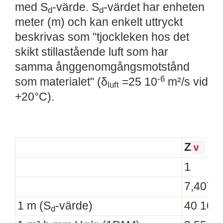
med S
-värde. S
-värdet har enheten
d
d
meter (m) och kan enkelt uttryckt
beskrivas som "tjockleken hos det
skikt stillastående luft som har
samma ånggenomgångsmotstånd
-6
som materialet" (δ
=25 10
m²/s vid
luft
+20°C).
Z
; s
v
1
7,407 
3
1 m (S
-värde)
40 10
d