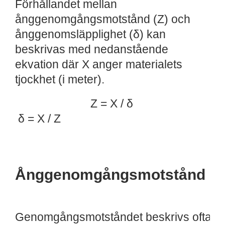
Förhållandet mellan
ånggenomgångsmotstånd (Z) och
ånggenomsläpplighet (δ) kan
beskrivas med nedanstående
ekvation där X anger materialets
tjockhet (i meter).
Z = X / δ
δ = X / Z
Ånggenomgångsmotstånd
Genomgångsmotståndet beskrivs ofta