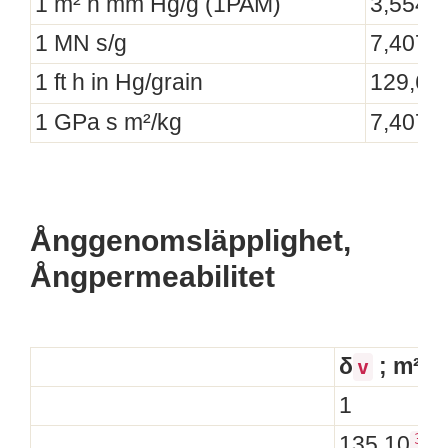
1 m² h mm Hg/g (1PAM)
3,554 
1 MN s/g
7,407 
1 ft h in Hg/grain
129,6 
1 GPa s m²/kg
7,407
Ånggenomsläpplighet,
Ångpermeabilitet
δ
; m²/s
v
1
3
135 10