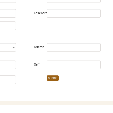
Lösenord
*
Telefon
Ort
*