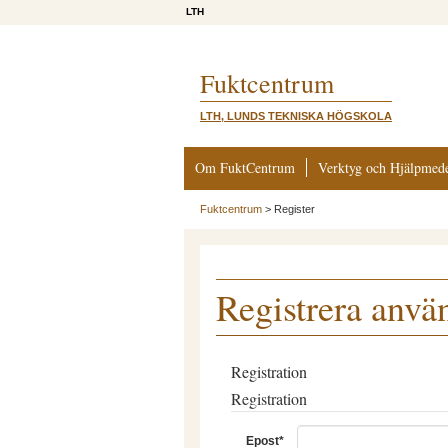
LTH
Fuktcentrum
LTH, LUNDS TEKNISKA HÖGSKOLA
Om FuktCentrum
Verktyg och Hjälpmed
Fuktcentrum
>
Register
Registrera anvä
Registration
Registration
Epost
*