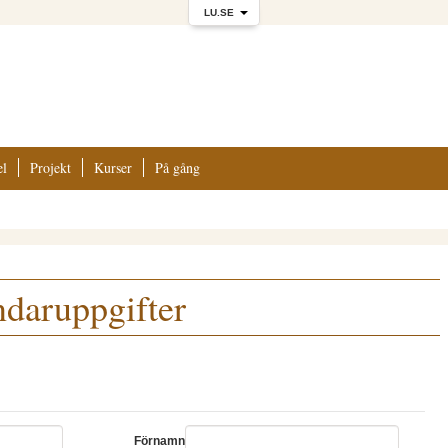
LU.SE
el
Projekt
Kurser
På gång
ndaruppgifter
Förnamn
*