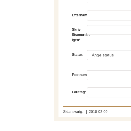
Efternamn
*
Skriv
lösenordet
igen
*
Status
Postnummer
Företag
*
Sidansvarig:
2018-02-09