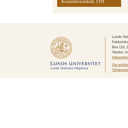
Konstruktionsteknik, LTH
Lunds Tek
Fuktcentr
Box 118,
Telefon: 
fuktcent
Om webbp
Tillgängl