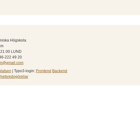
niska Högskola
um
 221 00 LUND
046-222 49 20
rum@gmail.com
latsen
|
Typo3-login:
Frontend
Backend
ighetsredogörelse