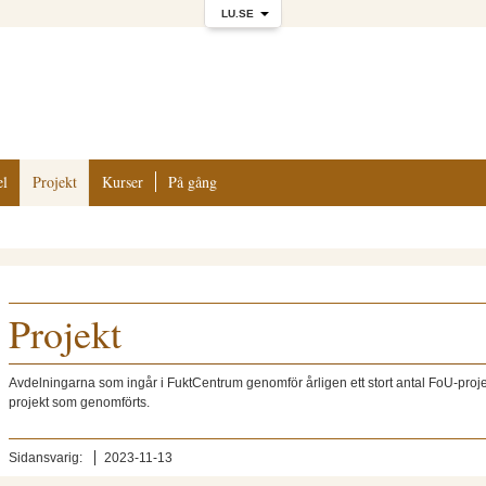
LU.SE
el
Projekt
Kurser
På gång
Projekt
Avdelningarna som ingår i FuktCentrum genomför årligen ett stort antal FoU-pro
projekt som genomförts.
Sidansvarig:
2023-11-13