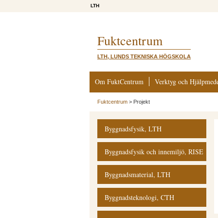
LTH
Fuktcentrum
LTH, LUNDS TEKNISKA HÖGSKOLA
Om FuktCentrum
Verktyg och Hjälpmed
Fuktcentrum
>
Projekt
Byggnadsfysik, LTH
Byggnadsfysik och innemiljö, RISE
Byggnadsmaterial, LTH
Byggnadsteknologi, CTH