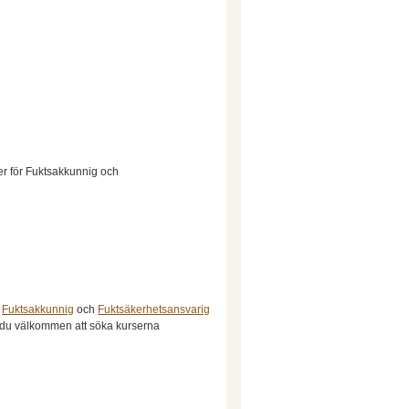
r för Fuktsakkunnig och
,
Fuktsakkunnig
och
Fuktsäkerhetsansvarig
 du välkommen att söka kurserna