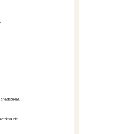
.
ggnadsdelar.
nverkan etc.