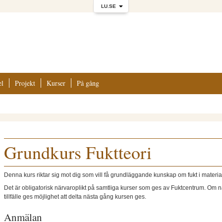
LU.SE
el
Projekt
Kurser
På gång
Grundkurs Fuktteori
Denna kurs riktar sig mot dig som vill få grundläggande kunskap om fukt i materi
Det är obligatorisk närvaroplikt på samtliga kurser som ges av Fuktcentrum. Om när
tillfälle ges möjlighet att delta nästa gång kursen ges.
Anmälan