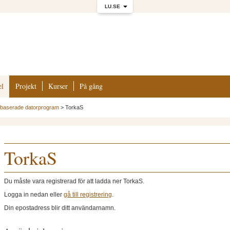
LU.SE
el
Projekt
Kurser
På gång
baserade datorprogram
>
TorkaS
TorkaS
Du måste vara registrerad för att ladda ner TorkaS.
Logga in nedan eller
gå till registrering
.
Din epostadress blir ditt användarnamn.