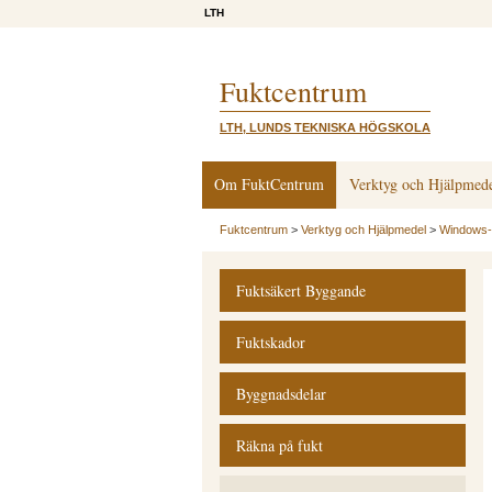
LTH
Fuktcentrum
LTH, LUNDS TEKNISKA HÖGSKOLA
Om FuktCentrum
Verktyg och Hjälpmed
Fuktcentrum
>
Verktyg och Hjälpmedel
>
Windows-
Fuktsäkert Byggande
Fuktskador
Byggnadsdelar
Räkna på fukt